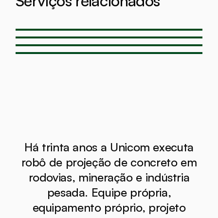
Serviços relacionados
Concreto projetado
→
Concreto projetado via úmida
→
Projeção de concreto refratário
→
Concreto projetado em barragem
→
Há trinta anos a Unicom executa
robô de projeção de concreto em
rodovias, mineração e indústria
pesada. Equipe própria,
equipamento próprio, projeto