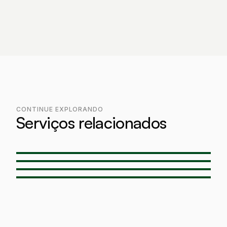
CONTINUE EXPLORANDO
Serviços relacionados
Solo grampeado
→
Solo grampeado verde
→
Cortina ancorada
→
Cortina de tirantes
→