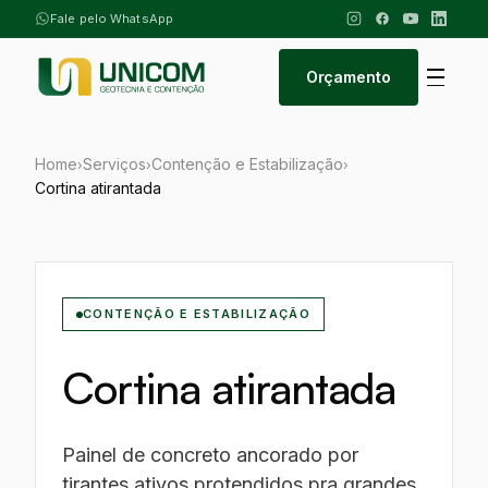
Fale pelo WhatsApp
Orçamento
Home
Serviços
Contenção e Estabilização
›
›
›
Cortina atirantada
CONTENÇÃO E ESTABILIZAÇÃO
Cortina atirantada
Painel de concreto ancorado por
tirantes ativos protendidos pra grandes