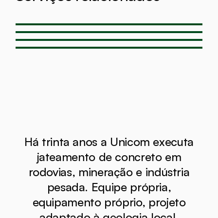
Concreto projetado
→
Concreto projetado via úmida
→
Projeção de concreto refratário
→
Concreto projetado em barragem
→
Há trinta anos a Unicom executa
jateamento de concreto em
rodovias, mineração e indústria
pesada. Equipe própria,
equipamento próprio, projeto
adaptado à geologia local.