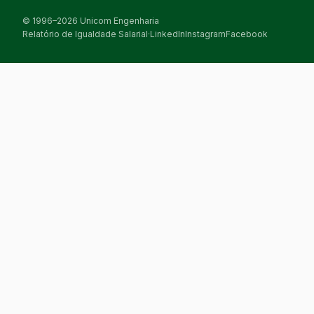
© 1996–2026 Unicom Engenharia
Relatório de Igualdade Salarial
·
LinkedIn
Instagram
Facebook