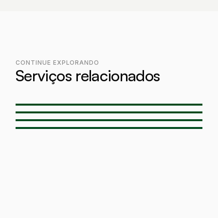
CONTINUE EXPLORANDO
Serviços relacionados
Concreto projetado
→
Concreto projetado via úmida
→
Projeção de concreto refratário
→
Concreto projetado em barragem
→